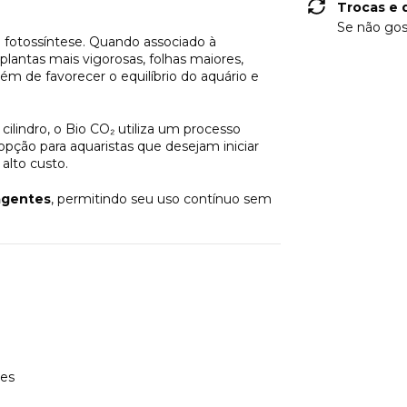
Trocas e 
Se não gos
a fotossíntese. Quando associado à
plantas mais vigorosas, folhas maiores,
ém de favorecer o equilíbrio do aquário e
lindro, o Bio CO₂ utiliza um processo
pção para aquaristas que desejam iniciar
alto custo.
eagentes
, permitindo seu uso contínuo sem
tes