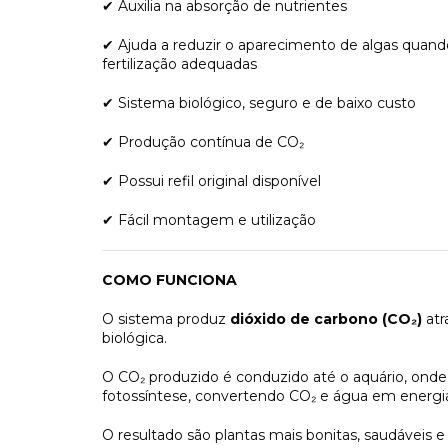
Auxilia na absorção de nutrientes
✔
Ajuda a reduzir o aparecimento de algas quand
✔
fertilização adequadas
Sistema biológico, seguro e de baixo custo
✔
Produção contínua de CO₂
✔
Possui refil original disponível
✔
Fácil montagem e utilização
✔
COMO FUNCIONA
O sistema produz
dióxido de carbono (CO₂)
atr
biológica.
O CO₂ produzido é conduzido até o aquário, onde f
fotossíntese, convertendo CO₂ e água em energi
O resultado são plantas mais bonitas, saudáveis e