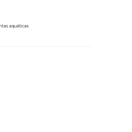
o
ntas aquáticas