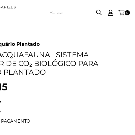
FARIZES
0
quário Plantado
 ACQUAFAUNA | SISTEMA
 DE CO₂ BIOLÓGICO PARA
O PLANTADO
15
7
E PAGAMENTO