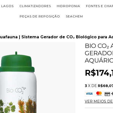
LAGOS
CLIMATIZADORES
HIDROPONIA
FONTES E CHA
PEÇAS DE REPOSIÇÃO
SEACHEM
uafauna | Sistema Gerador de CO₂ Biológico para A
BIO CO₂
GERADOR
AQUÁRI
R$174,
3
X DE
R$68,0
VER MEIOS D