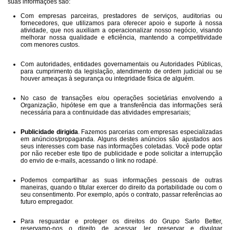
suas informações são:
Com empresas parceiras, prestadores de serviços, auditorias ou
fornecedores, que utilizamos para oferecer apoio e suporte à nossa
atividade, que nos auxiliam a operacionalizar nosso negócio, visando
melhorar nossa qualidade e eficiência, mantendo a competitividade
com menores custos.
Com autoridades, entidades governamentais ou Autoridades Públicas,
para cumprimento da legislação, atendimento de ordem judicial ou se
houver ameaças à segurança ou integridade física de alguém.
No caso de transações e/ou operações societárias envolvendo a
Organização, hipótese em que a transferência das informações será
necessária para a continuidade das atividades empresariais;
Publicidade dirigida
. Fazemos parcerias com empresas especializadas
em anúncios/propaganda. Alguns destes anúncios são ajustados aos
seus interesses com base nas informações coletadas. Você pode optar
por não receber este tipo de publicidade e pode solicitar a interrupção
do envio de e-mails, acessando o link no rodapé.
Podemos compartilhar as suas informações pessoais de outras
maneiras, quando o titular exercer do direito da portabilidade ou com o
seu consentimento. Por exemplo, após o contrato, passar referências ao
futuro empregador.
Para resguardar e proteger os direitos do Grupo Sarlo Better,
reservamo-nos o direito de acessar, ler, preservar e divulgar