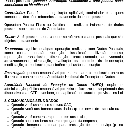
Dados pessoais:
Qualquer informação relacionada a uma pessoa física
identificada ou identificável.
Controlador:
Para fins da legislação aplicável, controlador é a quem
compete as decisões referentes ao tratamento de dados pessoais.
Operador:
Pessoa Física ou Jurídica que realiza o tratamento de dados
pessoais sob as ordens do Controlador
Titular:
Você, pessoa natural a quem se referem os dados pessoais que são
objetos de tratamento.
Tratamento
significa qualquer operação realizada com Dados Pessoais,
como: coleta, produção, recepção, classificação, utilização, acesso,
reprodução, transmissão, distribuição, processamento, arquivamento,
armazenamento, eliminação, avaliação ou controle da informação,
modificação, comunicação, transferência, difusão ou extração
Encarregado
: pessoa responsável por intermediar a comunicação entre os
titulares e o controlador e a Autoridade Nacional de Proteção de Dados.
Autoridade Nacional de Proteção de Dados (ANPD)
, órgão da
administração pública responsável por zelar e fiscalizar o cumprimento dos
dispositivos da LGPD e também, pela aplicação de sanções previstas na Lei
2. COMO USAMOS SEUS DADOS
Quando você usa nosso site e/ou SAC;
Quando você nos fornece seus dados (p. ex. envio de currículo ou e-
mail);
Quando você compra um produto em nosso site;
Quando a pessoa torna-se um empregado da empresa;
Quando firmamos parcerias para prestação de um serviço (p. ex.