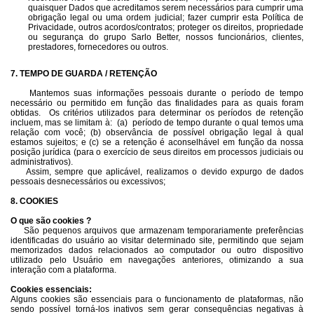
quaisquer Dados que acreditamos serem necessários para cumprir uma
obrigação legal ou uma ordem judicial; fazer cumprir esta Política de
Privacidade, outros acordos/contratos; proteger os direitos, propriedade
ou segurança do grupo Sarlo Better, nossos funcionários, clientes,
prestadores, fornecedores ou outros.
7. TEMPO DE GUARDA / RETENÇÃO
Mantemos suas informações pessoais durante o período de tempo
necessário ou permitido em função das finalidades para as quais foram
obtidas. Os critérios utilizados para determinar os períodos de retenção
incluem, mas se limitam à: (a)
período de tempo durante o qual temos uma
relação com você; (b) observância de possível obrigação legal à qual
estamos sujeitos; e (c) se a retenção é aconselhável em função da nossa
posição jurídica (para o exercício de seus direitos em processos judiciais ou
administrativos).
Assim, sempre que aplicável, realizamos o devido expurgo de dados
pessoais desnecessários ou excessivos;
8. COOKIES
O que são cookies ?
São pequenos arquivos que armazenam temporariamente preferências
identificadas do usuário ao visitar determinado site, permitindo que sejam
memorizados dados relacionados ao computador ou outro dispositivo
utilizado pelo Usuário em navegações anteriores, otimizando a sua
interação com a plataforma.
Cookies essenciais:
Alguns cookies são essenciais para o funcionamento de plataformas, não
sendo possível torná-los inativos sem gerar consequências negativas à