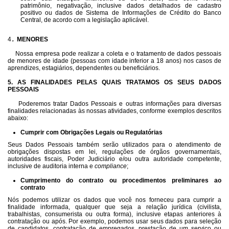
patrimônio, negativação, inclusive dados detalhados de cadastro
positivo ou dados de Sistema de Informações de Crédito do Banco
Central, de acordo com a legislação aplicável.
4
.
MENORES
Nossa empresa pode realizar a coleta e o tratamento de dados pessoais
de menores de idade (pessoas com idade inferior a 18 anos) nos casos de
aprendizes, estagiários, dependentes ou beneficiários.
5. AS FINALIDADES PELAS QUAIS TRATAMOS OS SEUS DADOS
PESSOAIS
Poderemos tratar Dados Pessoais e outras informações para diversas
finalidades relacionadas às nossas atividades, conforme exemplos descritos
abaixo:
Cumprir com Obrigações Legais ou Regulatórias
Seus Dados Pessoais também serão utilizados para o atendimento de
obrigações dispostas em lei, regulações de órgãos governamentais,
autoridades fiscais, Poder Judiciário e/ou outra autoridade competente,
inclusive de auditoria interna e
compliance
;
Cumprimento do contrato ou procedimentos preliminares ao
contrato
Nós podemos utilizar os dados que você nos forneceu para cumprir a
finalidade informada, qualquer que seja a relação jurídica (civilista,
trabalhistas, consumerista ou outra forma), inclusive etapas anteriores à
contratação ou após. Por exemplo, podemos usar seus dados para seleção
de candidatos, contratação de empregados, prestação de um serviço ou