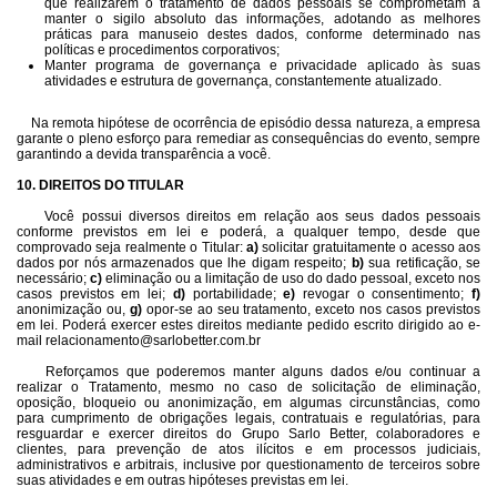
que realizarem o tratamento de dados pessoais se comprometam a
manter o sigilo absoluto das informações, adotando as melhores
práticas para manuseio destes dados, conforme determinado nas
políticas e procedimentos corporativos;
Manter programa de governança e privacidade aplicado às suas
atividades e estrutura de governança, constantemente atualizado.
Na remota hipótese de ocorrência de episódio dessa natureza, a empresa
garante o pleno esforço para remediar as consequências do evento, sempre
garantindo a devida transparência a você.
10. DIREITOS DO TITULAR
Você possui diversos direitos em relação aos seus dados pessoais
conforme previstos em lei e poderá, a qualquer tempo, desde que
comprovado seja realmente o Titular:
a)
solicitar gratuitamente o acesso aos
dados por nós armazenados que lhe digam respeito;
b)
sua retificação, se
necessário;
c)
eliminação ou a limitação de uso do dado pessoal, exceto nos
casos previstos em lei;
d)
portabilidade;
e)
revogar o consentimento;
f)
anonimização ou,
g)
opor-se ao seu tratamento, exceto nos casos previstos
em lei. Poderá exercer estes direitos mediante pedido escrito dirigido ao e-
mail
relacionamento@sarlobetter.com.br
Reforçamos que poderemos manter alguns dados e/ou continuar a
realizar o Tratamento, mesmo no caso de solicitação de eliminação,
oposição, bloqueio ou anonimização, em algumas circunstâncias, como
para cumprimento de obrigações legais, contratuais e regulatórias, para
resguardar e exercer direitos do Grupo Sarlo Better, colaboradores e
clientes, para prevenção de atos ilícitos e em processos judiciais,
administrativos e arbitrais, inclusive por questionamento de terceiros sobre
suas atividades e em outras hipóteses previstas em lei.