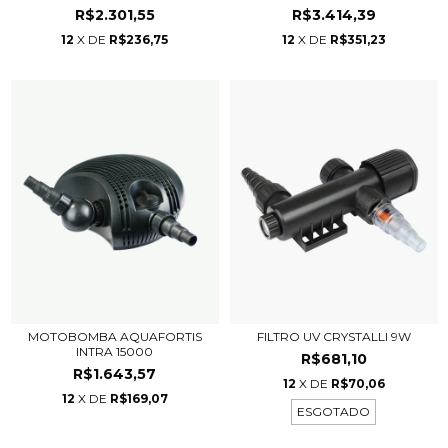
R$2.301,55
R$3.414,39
12
X DE
R$236,75
12
X DE
R$351,23
MOTOBOMBA AQUAFORTIS
FILTRO UV CRYSTALLI 9W
INTRA 15000
R$681,10
R$1.643,57
12
X DE
R$70,06
12
X DE
R$169,07
ESGOTADO