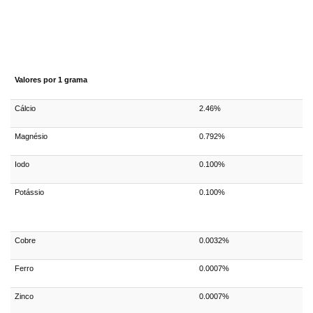
Valores por 1 grama
Cálcio
2.46%
Magnésio
0.792%
Iodo
0.100%
Potássio
0.100%
Cobre
0.0032%
Ferro
0.0007%
Zinco
0.0007%