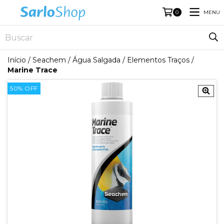
MENU
0
Início
/
Seachem
/
Água Salgada
/
Elementos Traços
/
Marine Trace
50
%
OFF