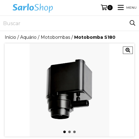
MENU
0
Início
/
Aquário
/
Motobombas
/
Motobomba S180