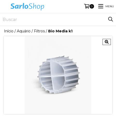
MENU
0
Início
/
Aquário
/
Filtros
/
Bio Media k1